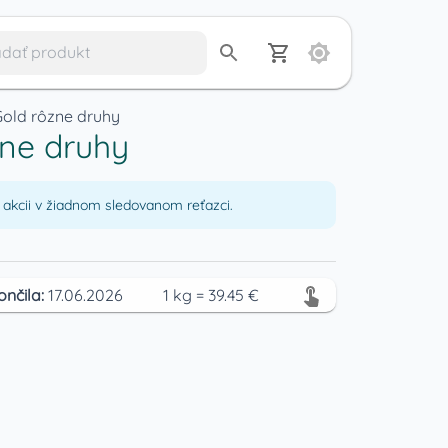
old rôzne druhy
zne druhy
akcii v žiadnom sledovanom reťazci.
ončila:
17.06.2026
1
kg
=
39.45
€