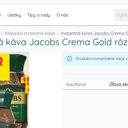
v
Letáky
Tipy a rady
O nás
›
Klasická instantná káva
›
Instantná káva Jacobs Crema G
á káva Jacobs Crema Gold rô
Produkt momentálne nieje v 
Kaufland
Zľava sk