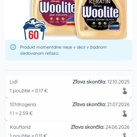
Produkt momentálne nieje v akcii v žiadnom
sledovanom reťazci.
Lidl
Zľava skončila:
12.10.2025
1
použitie
=
0.17
€
101drogeria
Zľava skončila:
21.07.2026
1
l
=
2.59
€
Kaufland
Zľava skončila:
24.06.2026
1
použitie
=
0.11
€