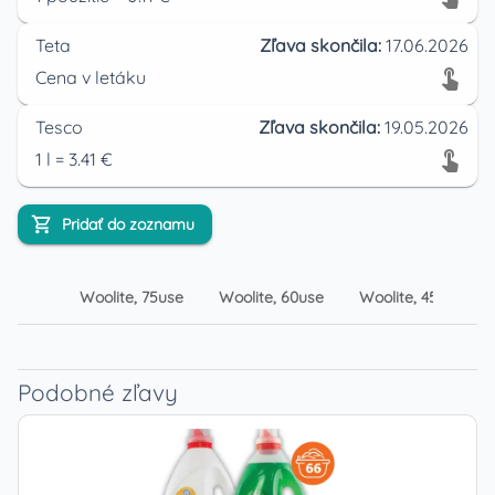
Teta
Zľava skončila:
17.06.2026
Cena v letáku
Tesco
Zľava skončila:
19.05.2026
1
l
=
3.41
€
Pridať do zoznamu
Woolite, 75use
Woolite, 60use
Woolite, 45use
Podobné zľavy