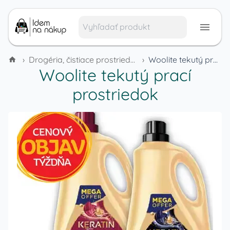
›
Drogéria, čistiace prostriedky a domáca chémia
›
Woolite tekutý prací prostriedok
Woolite tekutý prací
prostriedok