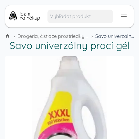
›
Drogéria, čistiace prostriedky a domáca chémia
›
Savo univerzálny prací gél
Savo univerzálny prací gél