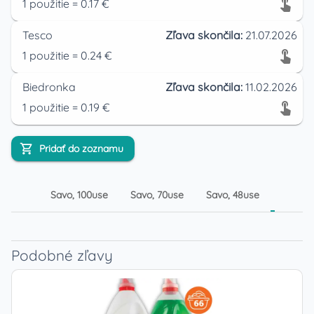
1
použitie
=
0.17
€
Tesco
Zľava skončila:
21.07.2026
1
použitie
=
0.24
€
Biedronka
Zľava skončila:
11.02.2026
1
použitie
=
0.19
€
Pridať do zoznamu
Savo, 100use
Savo, 70use
Savo, 48use
Savo
Podobné zľavy