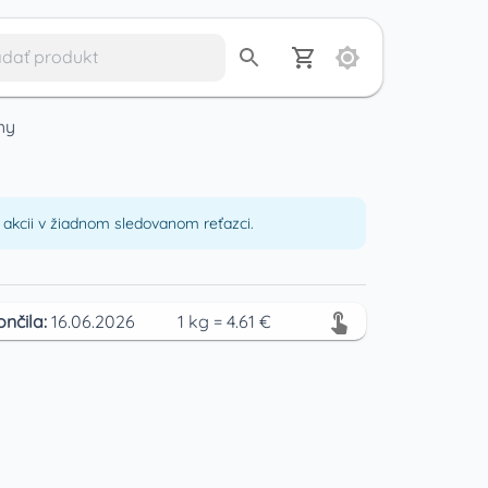
hy
akcii v žiadnom sledovanom reťazci.
ončila:
16.06.2026
1
kg
=
4.61
€