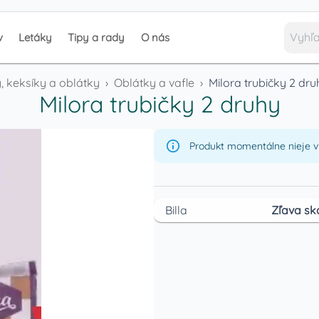
v
Letáky
Tipy a rady
O nás
, keksíky a oblátky
›
Oblátky a vafle
›
Milora trubičky 2 dru
Milora trubičky 2 druhy
Produkt momentálne nieje v 
Billa
Zľava sk