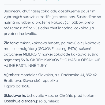
Jedinečnú chuť našej čokolády dosahujeme použitím
vybraných surovín a tradičných postupov. Sústredíme sa
najmä na výber a praženie kakaových bôbov, preto
môžeme ručiť za výslednú chuť lahodnej čokolády a
prvotriednu kvalitu.
Zloženie:
cukor, kakaová hmota, palmový olej, kakaové
maslo, emulgátory (SÓJOVÉ lecitíny, E476), sušené
odtučnené MLIEKO. V horkej čokoláde kakaová sušina
najmenej 36 %. OKREM KAKAOVÉHO MASLA OBSAHUJE
AJ INÉ RASTLINNÉ TUKY
Výrobca:
Mondelez Slovakia, a.s. Račianska 44, 832 42
Bratislava, Slovenská republika
Figaro od 1958.
Skladovanie:
Uchovajte v suchu. Chráňte pred teplom.
Obsahuje alergény:
sója, mlieko