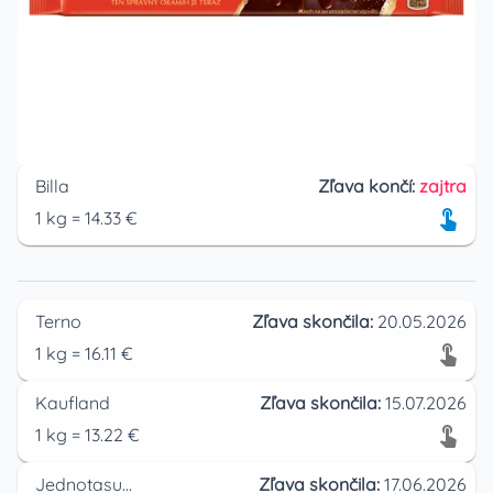
Billa
Zľava končí:
zajtra
1
kg
=
14.33
€
Terno
Zľava skončila:
20.05.2026
1
kg
=
16.11
€
Kaufland
Zľava skončila:
15.07.2026
1
kg
=
13.22
€
Jednotasupermarket
Zľava skončila:
17.06.2026