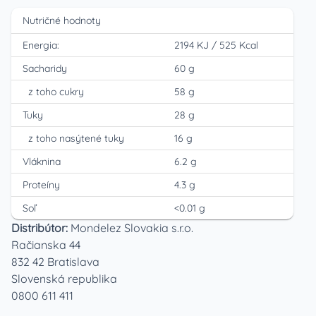
Nutričné hodnoty
Energia:
2194 KJ
/
525 Kcal
Sacharidy
60 g
z toho cukry
58 g
Tuky
28 g
z toho nasýtené tuky
16 g
Vláknina
6.2 g
Proteíny
4.3 g
Soľ
<0.01 g
Distribútor:
Mondelez Slovakia s.r.o.
Račianska 44
832 42 Bratislava
Slovenská republika
0800 611 411