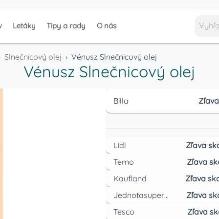
v
Letáky
Tipy a rady
O nás
›
Slnečnicový olej
›
Vénusz Slnečnicový olej
Vénusz Slnečnicový olej
Billa
Zľava
Lidl
Zľava sk
Terno
Zľava sk
Kaufland
Zľava sko
Jednotasupermarket
Zľava sk
Tesco
Zľava sk