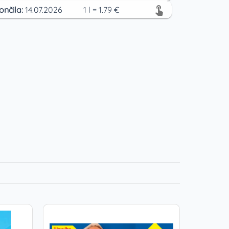
ončila:
14.07.2026
1
l
=
1.79
€