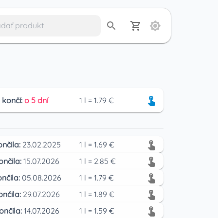
 končí:
o 5 dní
1
l
=
1.79
€
ončila:
23.02.2025
1
l
=
1.69
€
ončila:
15.07.2026
1
l
=
2.85
€
nčila:
05.08.2026
1
l
=
1.79
€
ončila:
29.07.2026
1
l
=
1.89
€
ončila:
14.07.2026
1
l
=
1.59
€