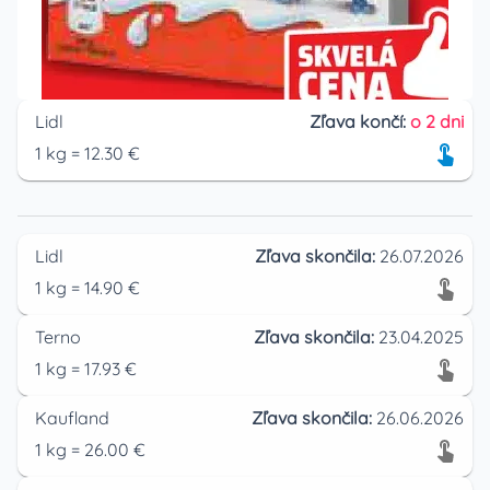
Lidl
Zľava končí:
o 2 dni
1
kg
=
12.30
€
Lidl
Zľava skončila:
26.07.2026
1
kg
=
14.90
€
Terno
Zľava skončila:
23.04.2025
1
kg
=
17.93
€
Kaufland
Zľava skončila:
26.06.2026
1
kg
=
26.00
€