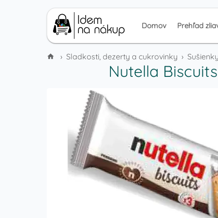
Domov
Prehľad zlia
›
Sladkosti, dezerty a cukrovinky
›
Sušienky
Nutella Biscui