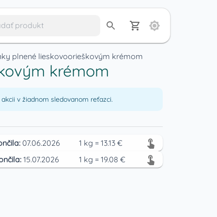
ienky plnené lieskovoorieškovým krémom
ieškovým krémom
akcii v žiadnom sledovanom reťazci.
ončila:
07.06.2026
1
kg
=
13.13
€
ončila:
15.07.2026
1
kg
=
19.08
€