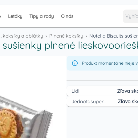
v
Letáky
Tipy a rady
O nás
, keksíky a oblátky
›
Plnené keksíky
›
Nutella Biscuits suš
ts sušienky plnené lieskovoor
Produkt momentálne nieje v 
Lidl
Zľava sk
Jednotasupermarket
Zľava sk