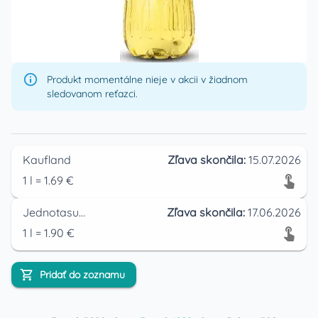
Produkt momentálne nieje v akcii v žiadnom
sledovanom reťazci.
Kaufland
Zľava skončila:
15.07.2026
1
l
=
1.69
€
Jednotasupermarket
Zľava skončila:
17.06.2026
1
l
=
1.90
€
Pridať do zoznamu