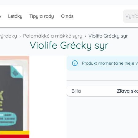
v
Letáky
Tipy a rady
O nás
výrobky
›
Polomäkké a mäkké syry
›
Violife Grécky syr
Violife Grécky syr
Produkt momentálne nieje v 
Billa
Zľava sko