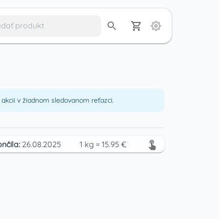
akcii v žiadnom sledovanom reťazci.
nčila:
26.08.2025
1
kg
=
15.95
€