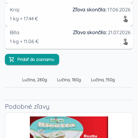
Kraj
Zľava skončila:
17.06.2026
1
kg
=
17.44
€
Billa
Zľava skončila:
21.07.2026
1
kg
=
11.06
€
Pridať do zoznamu
Lučina, 280g
Lučina, 180g
Lučina, 150g
Lučina
Podobné zľavy