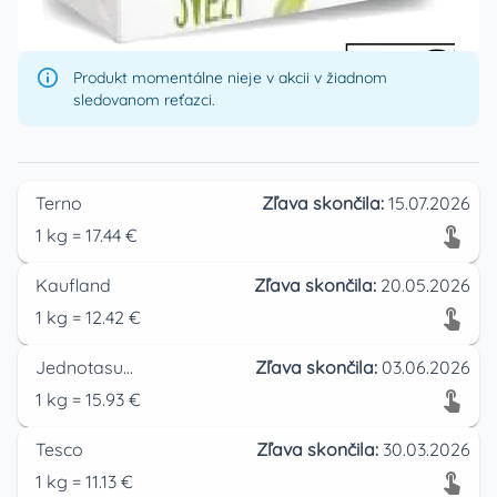
Produkt momentálne nieje v akcii v žiadnom
sledovanom reťazci.
Terno
Zľava skončila:
15.07.2026
1
kg
=
17.44
€
Kaufland
Zľava skončila:
20.05.2026
1
kg
=
12.42
€
Jednotasupermarket
Zľava skončila:
03.06.2026
1
kg
=
15.93
€
Tesco
Zľava skončila:
30.03.2026
1
kg
=
11.13
€