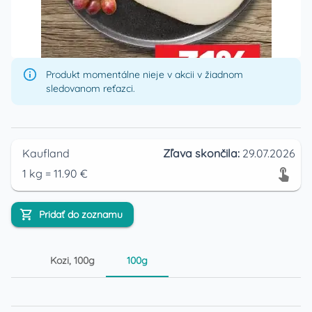
Produkt momentálne nieje v akcii v žiadnom
sledovanom reťazci.
Kaufland
Zľava skončila:
29.07.2026
1
kg
=
11.90
€
Pridať do zoznamu
Kozi, 100g
100g