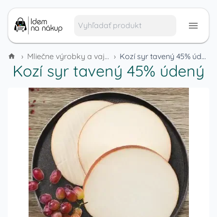
›
Mliečne výrobky a vajcia
›
Kozí syr tavený 45% údený
Kozí syr tavený 45% údený