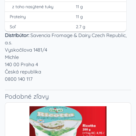
z toho nasýtené tuky
11 g
Proteíny
11 g
Soľ
2.7 g
Distribútor:
Savencia Fromage & Dairy Czech Republic,
a.s.
Vyskočilova 1481/4
Michle
140 00 Praha 4
Česká republika
0800 140 117
Podobné zľavy