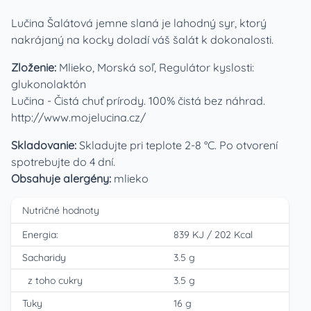
Lučina Šalátová jemne slaná je lahodný syr, ktorý
nakrájaný na kocky doladí váš šalát k dokonalosti.
Zloženie:
Mlieko, Morská soľ, Regulátor kyslosti:
glukonolaktón
Lučina - Čistá chuť prírody. 100% čistá bez náhrad.
http://www.mojelucina.cz/
Skladovanie:
Skladujte pri teplote 2-8 °C. Po otvorení
spotrebujte do 4 dní.
Obsahuje alergény:
mlieko
Nutričné hodnoty
Energia:
839 KJ
/
202 Kcal
Sacharidy
3.5 g
z toho cukry
3.5 g
Tuky
16 g