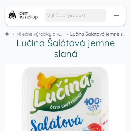
›
Mliečne výrobky a vajcia
›
Lučina Šalátová jemne slaná
Lučina Šalátová jemne
slaná