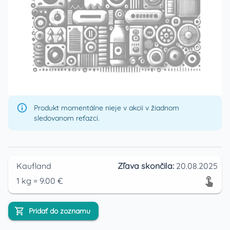
Produkt momentálne nieje v akcii v žiadnom
sledovanom reťazci.
Kaufland
Zľava skončila:
20.08.2025
1
kg
=
9.00
€
Pridať do zoznamu