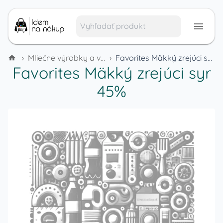
›
Mliečne výrobky a vajcia
›
Favorites Mäkký zrejúci syr 45%
Favorites Mäkký zrejúci syr
45%