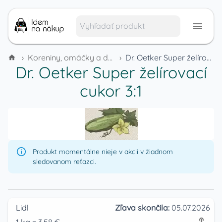
›
Koreniny, omáčky a dochucovadlá
›
Dr. Oetker Super želírovací cukor 3:1
Dr. Oetker Super želírovací
cukor 3:1
Produkt momentálne nieje v akcii v žiadnom
sledovanom reťazci.
Lidl
Zľava skončila:
05.07.2026