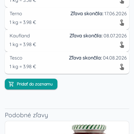
1
kg
=
3.58
€
Terno
Zľava skončila:
17.06.2026
1
kg
=
3.98
€
Kaufland
Zľava skončila:
08.07.2026
1
kg
=
3.98
€
Tesco
Zľava skončila:
04.08.2026
1
kg
=
3.98
€
Pridať do zoznamu
Podobné zľavy