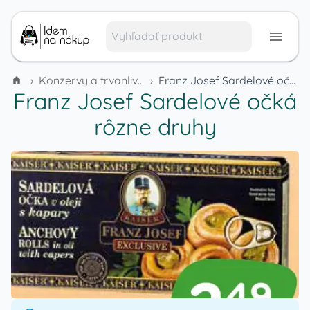
›
Konzervy a trvanlivé potraviny
›
Franz Josef Sardelové očká rôzne druhy
Franz Josef Sardelové očká
rôzne druhy