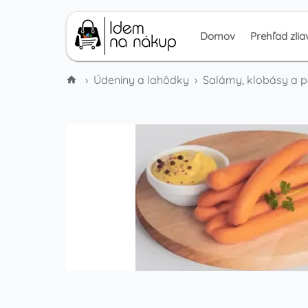
Domov
Prehľad zlia
›
Údeniny a lahôdky
›
Salámy, klobásy a 