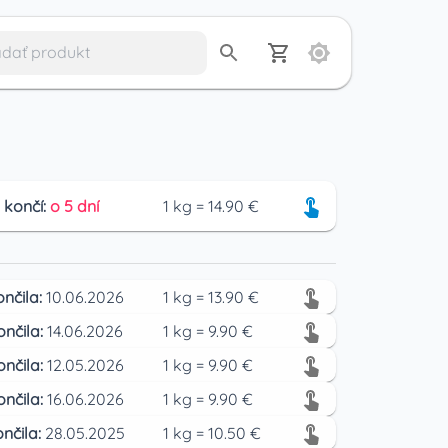
 končí:
o 5 dní
1
kg
=
14.90
€
ončila:
10.06.2026
1
kg
=
13.90
€
ončila:
14.06.2026
1
kg
=
9.90
€
ončila:
12.05.2026
1
kg
=
9.90
€
ončila:
16.06.2026
1
kg
=
9.90
€
nčila:
28.05.2025
1
kg
=
10.50
€