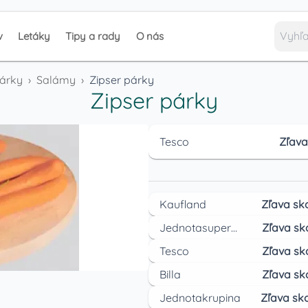
v
Letáky
Tipy a rady
O nás
párky
›
Salámy
›
Zipser párky
Zipser párky
Tesco
Zľava
Kaufland
Zľava sk
Jednotasupermarket
Zľava sk
Tesco
Zľava sk
Billa
Zľava sk
Jednotakrupina
Zľava sko