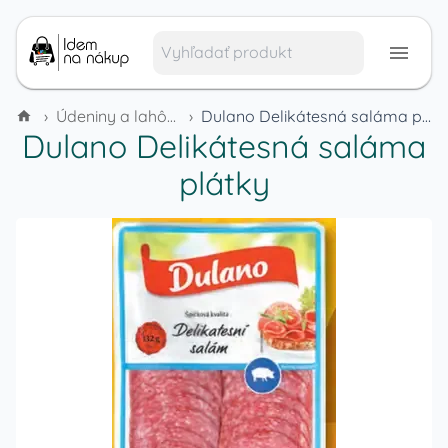
›
Údeniny a lahôdky
›
Dulano Delikátesná saláma plátky
Dulano Delikátesná saláma
plátky