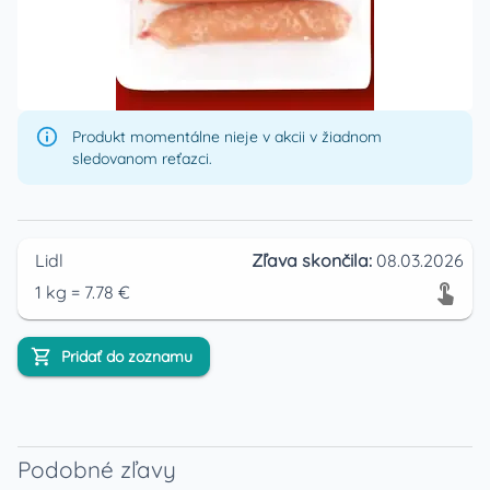
Produkt momentálne nieje v akcii v žiadnom
sledovanom reťazci.
Lidl
Zľava skončila:
08.03.2026
1
kg
=
7.78
€
Pridať do zoznamu
Podobné zľavy