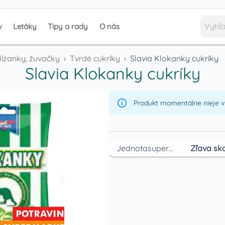
v
Letáky
Tipy a rady
O nás
 lízanky, žuvačky
›
Tvrdé cukríky
›
Slavia Klokanky cukríky
Slavia Klokanky cukríky
Produkt momentálne nieje v 
Jednotasupermarket
Zľava sko