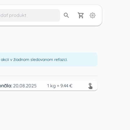
akcii v žiadnom sledovanom reťazci.
nčila:
20.08.2025
1
kg
=
9.44
€