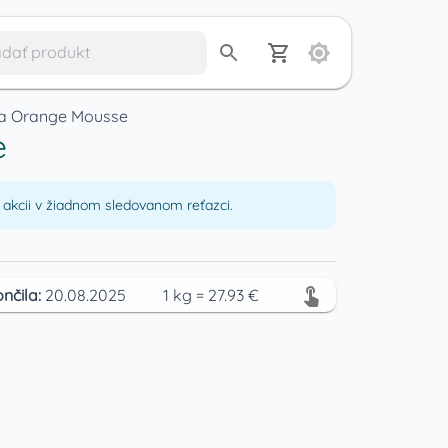
da Orange Mousse
e
akcii v žiadnom sledovanom reťazci.
nčila:
20.08.2025
1
kg
=
27.93
€