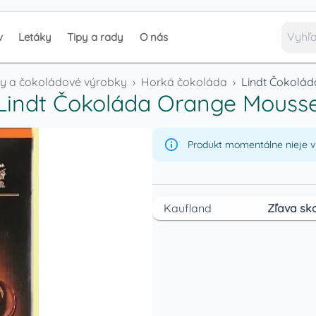
v
Letáky
Tipy a rady
O nás
y a čokoládové výrobky
›
Horká čokoláda
›
Lindt Čokolá
Lindt Čokoláda Orange Mouss
Produkt momentálne nieje v 
Kaufland
Zľava sko