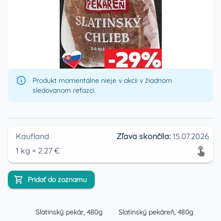
Produkt momentálne nieje v akcii v žiadnom
sledovanom reťazci.
Kaufland
Zľava skončila:
15.07.2026
1
kg
=
2.27
€
Pridať do zoznamu
Slatinský pekár, 480g
Slatinský pekáreň, 480g
Sla