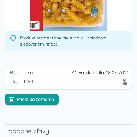
Produkt momentálne nieje v akcii v žiadnom
sledovanom reťazci.
Biedronka
Zľava skončila:
18.06.2025
1
kg
=
1.18
€
Pridať do zoznamu
Podobné zľavy