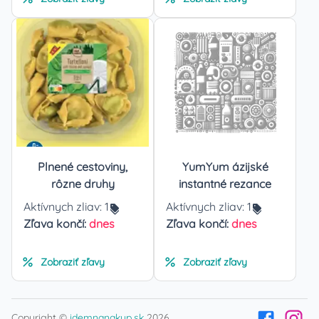
Plnené cestoviny,
YumYum ázijské
rôzne druhy
instantné rezance
Aktívnych zliav:
1
Aktívnych zliav:
1
Zľava končí:
dnes
Zľava končí:
dnes
Zobraziť zľavy
Zobraziť zľavy
Copyright ©
idemnanakup.sk
2026