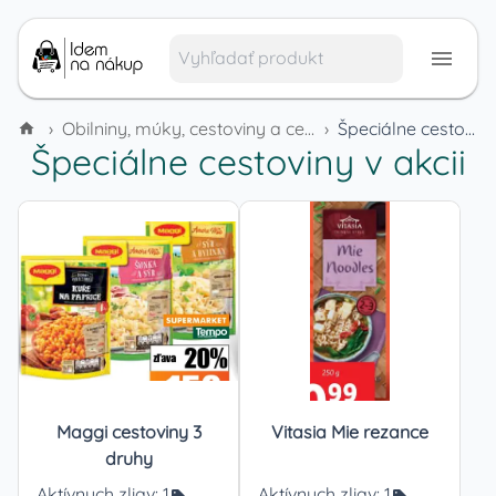
›
Obilniny, múky, cestoviny a cereálie
›
Špeciálne cestoviny
Špeciálne cestoviny
v akcii
Maggi cestoviny 3
Vitasia Mie rezance
druhy
Aktívnych zliav:
1
Aktívnych zliav:
1