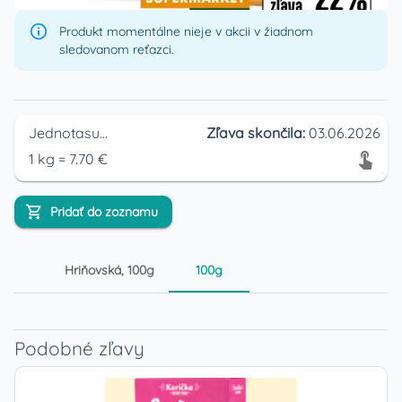
Produkt momentálne nieje v akcii v žiadnom
sledovanom reťazci.
Jednotasupermarket
Zľava skončila:
03.06.2026
1
kg
=
7.70
€
Pridať do zoznamu
Hriňovská, 100g
100g
Podobné zľavy