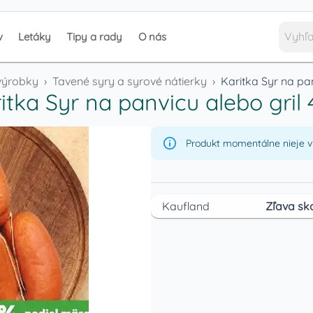
v
Letáky
Tipy a rady
O nás
výrobky
›
Tavené syry a syrové nátierky
›
Karitka Syr na pa
itka Syr na panvicu alebo gril
Produkt momentálne nieje v 
Kaufland
Zľava sk