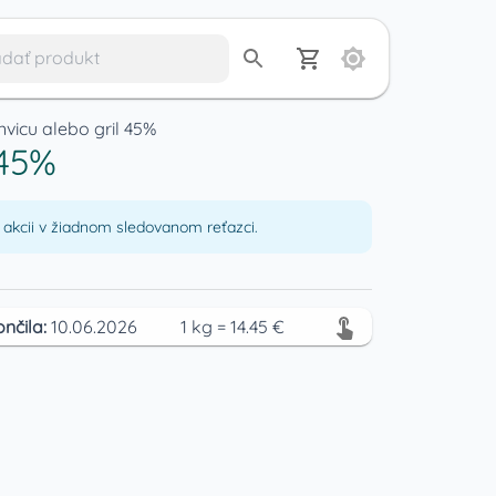
nvicu alebo gril 45%
 45%
akcii v žiadnom sledovanom reťazci.
ončila:
10.06.2026
1
kg
=
14.45
€