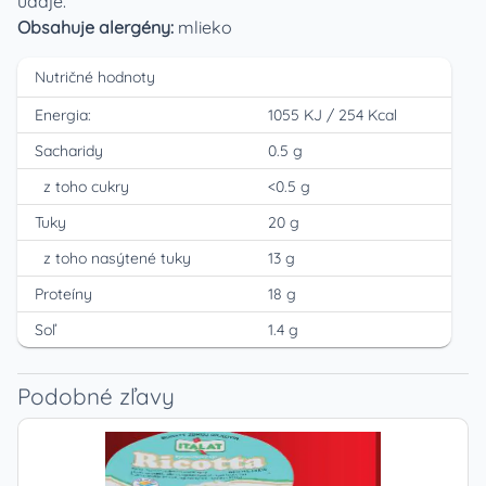
údaje.
Obsahuje alergény:
mlieko
Nutričné hodnoty
Energia:
1055 KJ
/
254 Kcal
Sacharidy
0.5 g
z toho cukry
<0.5 g
Tuky
20 g
z toho nasýtené tuky
13 g
Proteíny
18 g
Soľ
1.4 g
Podobné zľavy