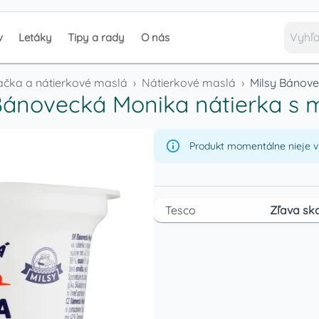
v
Letáky
Tipy a rady
O nás
ačka a nátierkové maslá
›
Nátierkové maslá
›
Milsy Bánov
Bánovecká Monika nátierka s
Produkt momentálne nieje v 
Tesco
Zľava sko