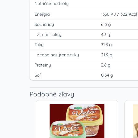
Nutričné hodnoty
Energia:
1330 KJ
/
322 Kcal
Sacharidy
6.6 g
z toho cukry
4.3 g
Tuky
31.3 g
z toho nasýtené tuky
21.9 g
Proteíny
3.6 g
Soľ
0.54 g
Podobné zľavy