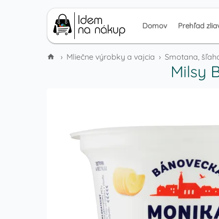
Domov
Prehľad zlia
›
Mliečne výrobky a vajcia
›
Smotana, šľah
Milsy 