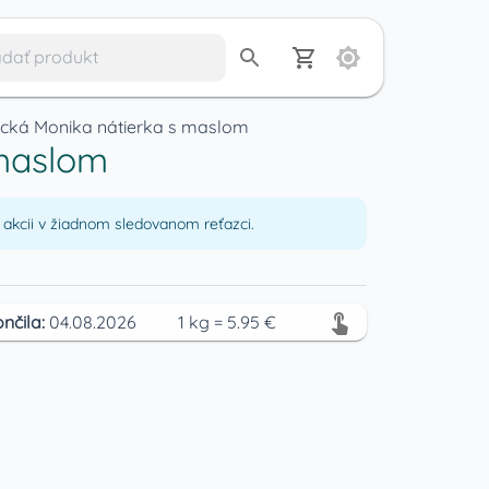
ecká Monika nátierka s maslom
 maslom
akcii v žiadnom sledovanom reťazci.
nčila:
04.08.2026
1
kg
=
5.95
€