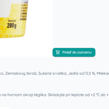
Pridať do zoznamu
, Zemiakový škrob, Sušená srvátka, Jedlá soľ 0,5 %, Mlieka
 hornom okraji téglika. Skladujte pri teplote od +2 °C do +8