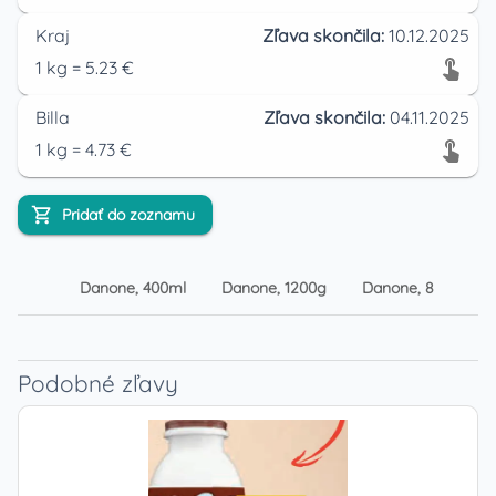
Kraj
Zľava skončila:
10.12.2025
1
kg
=
5.23
€
Billa
Zľava skončila:
04.11.2025
1
kg
=
4.73
€
Pridať do zoznamu
Danone, 400ml
Danone, 1200g
Danone, 800g
Podobné zľavy