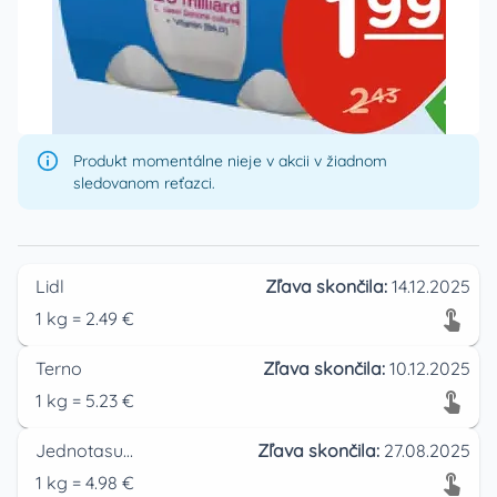
Produkt momentálne nieje v akcii v žiadnom
sledovanom reťazci.
Lidl
Zľava skončila:
14.12.2025
1
kg
=
2.49
€
Terno
Zľava skončila:
10.12.2025
1
kg
=
5.23
€
Jednotasupermarket
Zľava skončila:
27.08.2025
1
kg
=
4.98
€