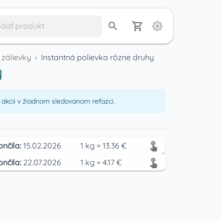
 zálievky
›
Instantná polievka rôzne druhy
y
akcii v žiadnom sledovanom reťazci.
ončila:
15.02.2026
1
kg
=
13.36
€
ončila:
22.07.2026
1
kg
=
4.17
€