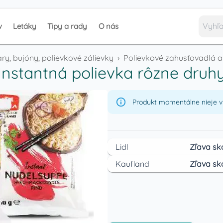
v
Letáky
Tipy a rady
O nás
ry, bujóny, polievkové zálievky
›
Polievkové zahusťovadlá a
Instantná polievka rôzne druh
Produkt momentálne nieje v 
Lidl
Zľava sk
Kaufland
Zľava sk