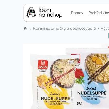
Domov
Prehľad zlia
›
Koreniny, omáčky a dochucovadlá
›
Výva