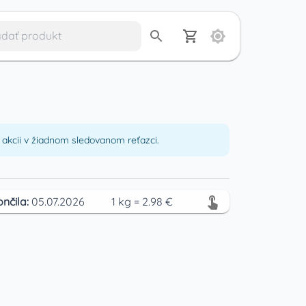
akcii v žiadnom sledovanom reťazci.
ončila:
05.07.2026
1
kg
=
2.98
€