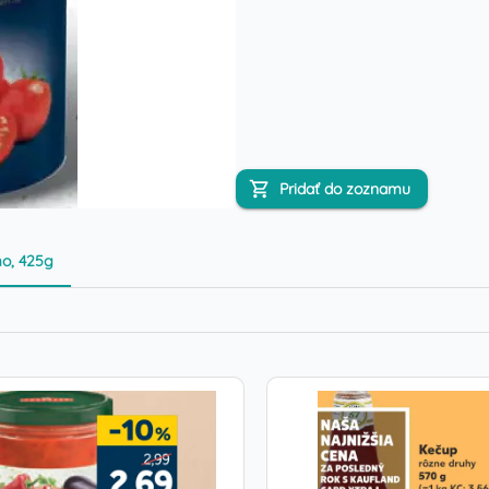
Pridať do zoznamu
mo, 425g