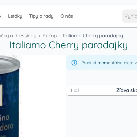
v
Letáky
Tipy a rady
O nás
ky a dressingy
›
Kečup
›
Italiamo Cherry paradajky
Italiamo Cherry paradajky
Produkt momentálne nieje v 
Lidl
Zľava sk