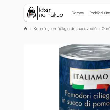
Domov
Prehľad zlia
›
Koreniny, omáčky a dochucovadlá
›
Omáč