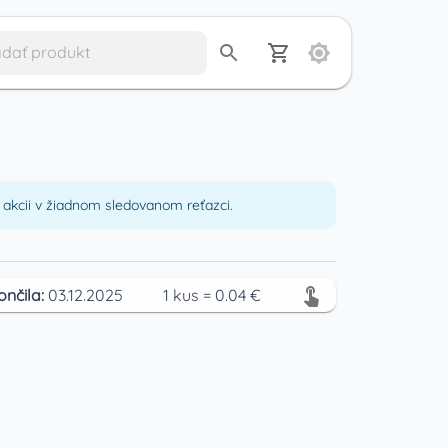
akcii v žiadnom sledovanom reťazci.
ončila:
03.12.2025
1
kus
=
0.04
€