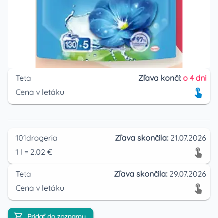
Teta
Zľava končí:
o 4 dni
Cena v letáku
101drogeria
Zľava skončila:
21.07.2026
1
l
=
2.02
€
Teta
Zľava skončila:
29.07.2026
Cena v letáku
Pridať do zoznamu