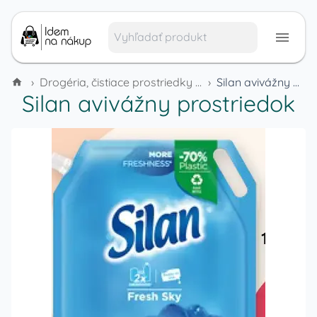
›
Drogéria, čistiace prostriedky a domáca chémia
›
Silan avivážny prostriedok
Silan avivážny prostriedok