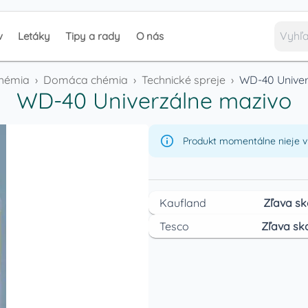
v
Letáky
Tipy a rady
O nás
chémia
›
Domáca chémia
›
Technické spreje
›
WD-40 Univer
WD-40 Univerzálne mazivo
Produkt momentálne nieje v 
Kaufland
Zľava sk
Tesco
Zľava sk