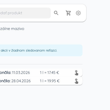
zálne mazivo
akcii v žiadnom sledovanom reťazci.
ončila:
11.03.2026
1
l
=
17.45
€
ončila:
28.04.2026
1
l
=
19.95
€