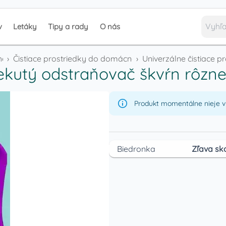
v
Letáky
Tipy a rady
O nás
chémia
›
Čistiace prostriedky do domácnosti
›
Univerzálne čistiace p
ekutý odstraňovač škvŕn rôzne
Produkt momentálne nieje v 
Biedronka
Zľava sk