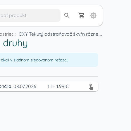
rostriedky
›
OXY Tekutý odstraňovač škvŕn rôzne druhy
 druhy
akcii v žiadnom sledovanom reťazci.
ončila:
08.07.2026
1
l
=
1.99
€