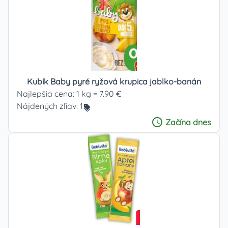
Kubík Baby pyré ryžová krupica jablko-banán
Najlepšia cena:
1 kg = 7.90 €
Nájdených zľiav:
1
Začína
dnes