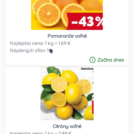
Pomaranče voľné
Najlepšia cena:
1 kg = 1.69 €
Nájdených zľiav:
1
Začína
dnes
Citróny voľné
Najlepšia cena:
1 kg = 2.89 €