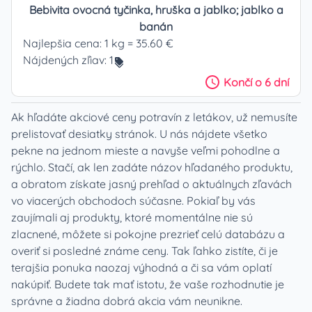
Bebivita ovocná tyčinka, hruška a jablko; jablko a
banán
Najlepšia cena:
1 kg = 35.60 €
Nájdených zľiav:
1
Končí
o 6 dní
Ak hľadáte akciové ceny potravín z letákov, už nemusíte
prelistovať desiatky stránok. U nás nájdete všetko
pekne na jednom mieste a navyše veľmi pohodlne a
rýchlo. Stačí, ak len zadáte názov hľadaného produktu,
a obratom získate jasný prehľad o aktuálnych zľavách
vo viacerých obchodoch súčasne. Pokiaľ by vás
zaujímali aj produkty, ktoré momentálne nie sú
zlacnené, môžete si pokojne prezrieť celú databázu a
overiť si posledné známe ceny. Tak ľahko zistíte, či je
terajšia ponuka naozaj výhodná a či sa vám oplatí
nakúpiť. Budete tak mať istotu, že vaše rozhodnutie je
správne a žiadna dobrá akcia vám neunikne.