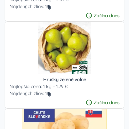
Nájdených zľiav:
1
Začína
dnes
Hrušky zelené voľne
Najlepšia cena:
1 kg = 1.79 €
Nájdených zľiav:
1
Začína
dnes