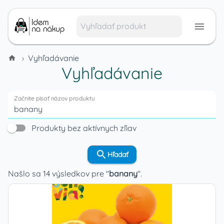
›
Vyhľadávanie
Vyhľadávanie
Začnite písať názov produktu
Produkty bez aktívnych zľiav
Hľadať
Našlo
sa
14
výsledkov
pre "
banany
".