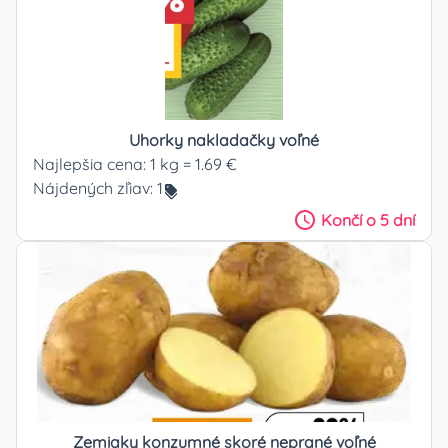
Uhorky nakladačky voľné
Najlepšia cena:
1 kg = 1.69 €
Nájdených zľiav:
1
Končí
o 5 dní
Zemiaky konzumné skoré neprané voľné