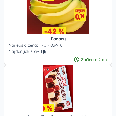
Banány
Najlepšia cena:
1 kg = 0.99 €
Nájdených zľiav:
1
Začína
o 2 dni