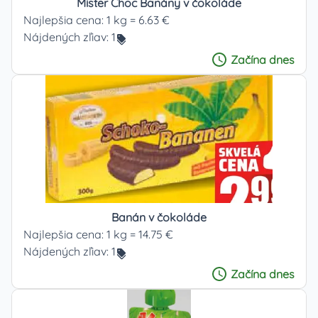
Mister Choc Banány v čokoláde
Najlepšia cena:
1 kg = 6.63 €
Nájdených zľiav:
1
Začína
dnes
Banán v čokoláde
Najlepšia cena:
1 kg = 14.75 €
Nájdených zľiav:
1
Začína
dnes