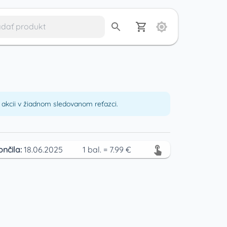
akcii v žiadnom sledovanom reťazci.
ončila:
18.06.2025
1
bal.
=
7.99
€