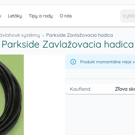
v
Letáky
Tipy a rady
O nás
ávlahové systémy
›
Parkside Zavlažovacia hadica
Parkside Zavlažovacia hadica
Produkt momentálne nieje v 
Kaufland
Zľava sk