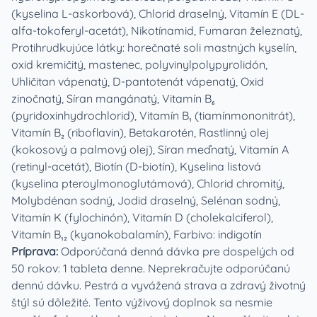
(kyselina L-askorbová), Chlorid draselný, Vitamín E (DL-
alfa-tokoferyl-acetát), Nikotínamid, Fumaran železnatý,
Protihrudkujúce látky: horečnaté soli mastných kyselín,
oxid kremičitý, mastenec, polyvinylpolypyrolidón,
Uhličitan vápenatý, D-pantotenát vápenatý, Oxid
zinočnatý, Síran mangánatý, Vitamín B₆
(pyridoxinhydrochlorid), Vitamín B₁ (tiamínmononitrát),
Vitamín B₂ (riboflavin), Betakarotén, Rastlinný olej
(kokosový a palmový olej), Síran meďnatý, Vitamín A
(retinyl-acetát), Biotín (D-biotín), Kyselina listová
(kyselina pteroylmonoglutámová), Chlorid chromitý,
Molybdénan sodný, Jodid draselný, Selénan sodný,
Vitamín K (fylochinón), Vitamín D (cholekalciferol),
Vitamín B₁₂ (kyanokobalamín), Farbivo: indigotín
Príprava:
Odporúčaná denná dávka pre dospelých od
50 rokov: 1 tableta denne. Neprekračujte odporúčanú
dennú dávku. Pestrá a vyvážená strava a zdravý životný
štýl sú dôležité. Tento výživový doplnok sa nesmie