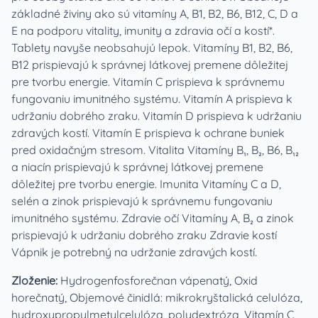
základné živiny ako sú vitamíny A, B1, B2, B6, B12, C, D a
E na podporu vitality, imunity a zdravia očí a kostí*.
Tablety navyše neobsahujú lepok. Vitamíny B1, B2, B6,
B12 prispievajú k správnej látkovej premene dôležitej
pre tvorbu energie. Vitamín C prispieva k správnemu
fungovaniu imunitného systému. Vitamín A prispieva k
udržaniu dobrého zraku. Vitamín D prispieva k udržaniu
zdravých kostí. Vitamín E prispieva k ochrane buniek
pred oxidačným stresom. Vitalita Vitamíny B₁, B₂, B6, B₁₂
a niacín prispievajú k správnej látkovej premene
dôležitej pre tvorbu energie. Imunita Vitamíny C a D,
selén a zinok prispievajú k správnemu fungovaniu
imunitného systému. Zdravie očí Vitamíny A, B₂ a zinok
prispievajú k udržaniu dobrého zraku Zdravie kostí
Vápnik je potrebný na udržanie zdravých kostí.
Zloženie:
Hydrogenfosforečnan vápenatý, Oxid
horečnatý, Objemové činidlá: mikrokryštalická celulóza,
hydroxypropylmetylcelulóza, polydextróza, Vitamín C