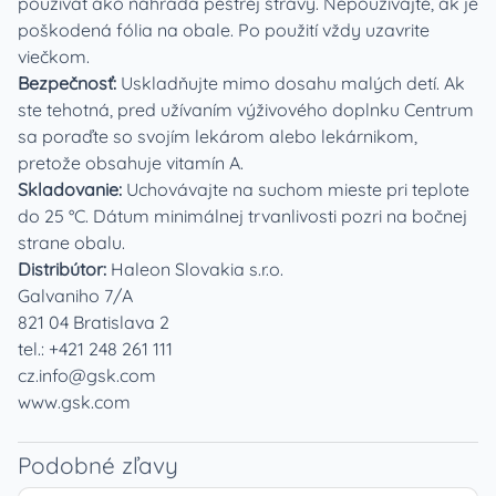
používať ako náhrada pestrej stravy. Nepoužívajte, ak je
poškodená fólia na obale. Po použití vždy uzavrite
viečkom.
Bezpečnosť:
Uskladňujte mimo dosahu malých detí. Ak
ste tehotná, pred užívaním výživového doplnku Centrum
sa poraďte so svojím lekárom alebo lekárnikom,
pretože obsahuje vitamín A.
Skladovanie:
Uchovávajte na suchom mieste pri teplote
do 25 °C. Dátum minimálnej trvanlivosti pozri na bočnej
strane obalu.
Distribútor:
Haleon Slovakia s.r.o.
Galvaniho 7/A
821 04 Bratislava 2
tel.: +421 248 261 111
cz.info@gsk.com
www.gsk.com
Podobné zľavy