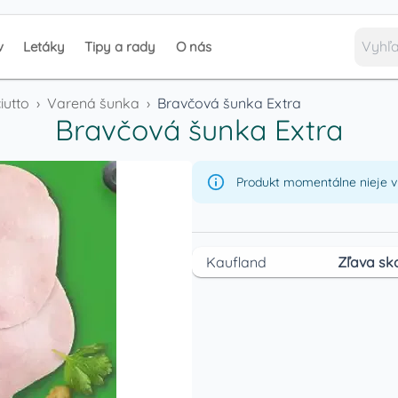
v
Letáky
Tipy a rady
O nás
iutto
›
Varená šunka
›
Bravčová šunka Extra
Bravčová šunka Extra
Produkt momentálne nieje v 
Kaufland
Zľava sk