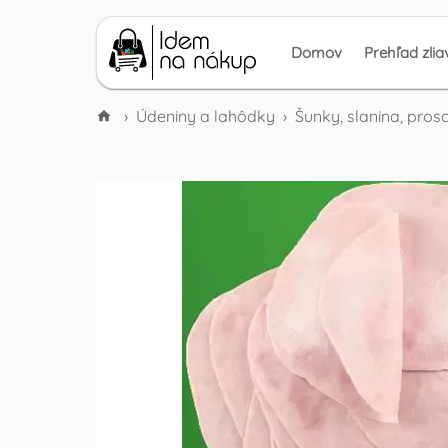
Domov
Prehľad zlia
›
Údeniny a lahôdky
›
Šunky, slanina, prosc