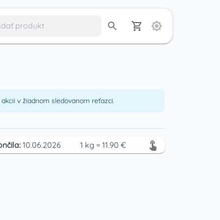
akcii v žiadnom sledovanom reťazci.
ončila:
10.06.2026
1
kg
=
11.90
€