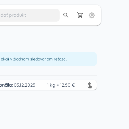
akcii v žiadnom sledovanom reťazci.
ončila:
03.12.2025
1
kg
=
12.50
€