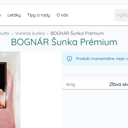
v
Letáky
Tipy a rady
O nás
iutto
›
Varená šunka
›
BOGNÁR Šunka Prémium
BOGNÁR Šunka Prémium
Produkt momentálne nieje v 
Kraj
Zľava sk