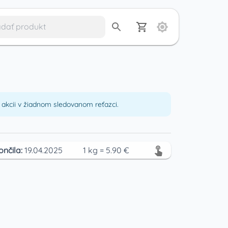
akcii v žiadnom sledovanom reťazci.
ončila:
19.04.2025
1
kg
=
5.90
€