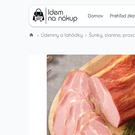
Domov
Prehľad zlia
›
Údeniny a lahôdky
›
Šunky, slanina, prosc