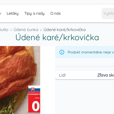
v
Letáky
Tipy a rady
O nás
iutto
›
Údená šunka
›
Údené karé/krkovička
Údené karé/krkovička
Produkt momentálne nieje v 
Lidl
Zľava sk