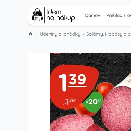
Domov
Prehľad zlia
›
Údeniny a lahôdky
›
Salámy, klobásy a 