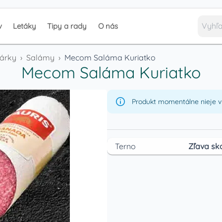
v
Letáky
Tipy a rady
O nás
párky
›
Salámy
›
Mecom Saláma Kuriatko
Mecom Saláma Kuriatko
Produkt momentálne nieje v 
Terno
Zľava sk