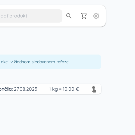
akcii v žiadnom sledovanom reťazci.
ončila:
27.08.2025
1
kg
=
10.00
€