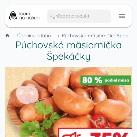
›
Údeniny a lahôdky
›
Púchovská mäsiarnička Špekáčky
Púchovská mäsiarnička
Špekáčky