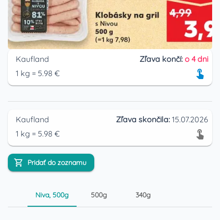
Kaufland
Zľava končí:
o 4 dni
1
kg
=
5.98
€
Kaufland
Zľava skončila:
15.07.2026
1
kg
=
5.98
€
Pridať do zoznamu
Niva, 500g
500g
340g