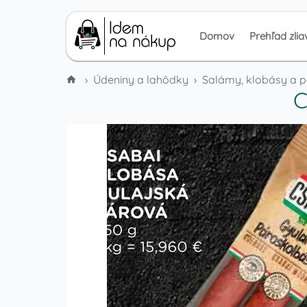
Domov
Prehľad zlia
›
Údeniny a lahôdky
›
Salámy, klobásy a 
C