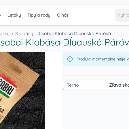
v
Letáky
Tipy a rady
O nás
párky
›
Klobásy
›
Csabai Klobása Dĺuauská Páróvá
sabai Klobása Dĺuauská Páró
Produkt momentálne nieje v 
Terno
Zľava sko