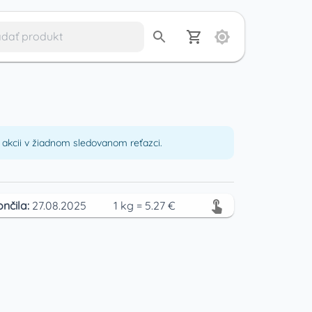
akcii v žiadnom sledovanom reťazci.
ončila:
27.08.2025
1
kg
=
5.27
€