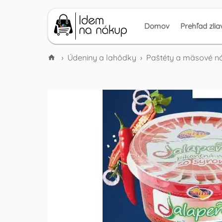
Domov
Prehľad zlia
›
Údeniny a lahôdky
›
Paštéty a mäsové ná