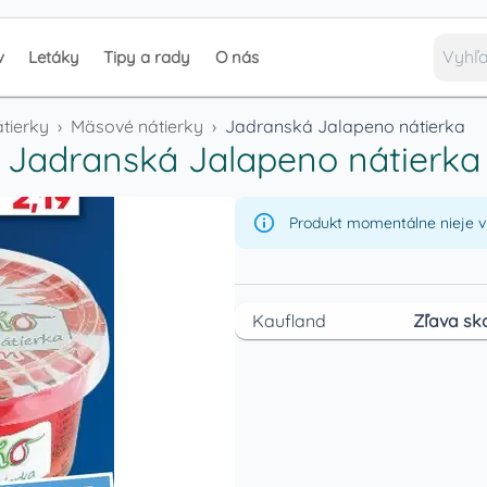
v
Letáky
Tipy a rady
O nás
tierky
›
Mäsové nátierky
›
Jadranská Jalapeno nátierka
Jadranská Jalapeno nátierka
Produkt momentálne nieje v 
Kaufland
Zľava sk