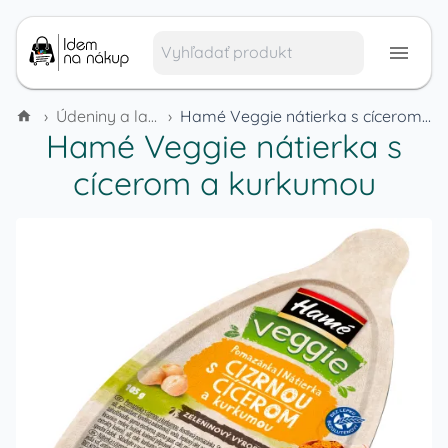
›
Údeniny a lahôdky
›
Hamé Veggie nátierka s cícerom a kurkumou
Hamé Veggie nátierka s
cícerom a kurkumou