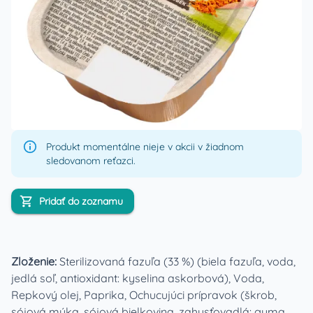
Produkt momentálne nieje v akcii v žiadnom
sledovanom reťazci.
Pridať do zoznamu
Zloženie:
Sterilizovaná fazuľa (33 %) (biela fazuľa, voda,
jedlá soľ, antioxidant: kyselina askorbová), Voda,
Repkový olej, Paprika, Ochucujúci prípravok (škrob,
sójová múka, sójová bielkovina, zahusťovadlá: guma