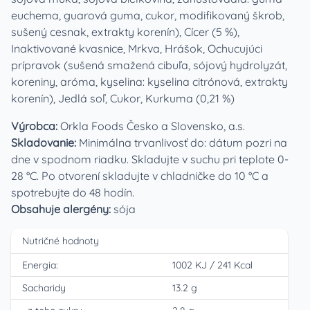
euchema, guarová guma, cukor, modifikovaný škrob,
sušený cesnak, extrakty korenín), Cícer (5 %),
Inaktivované kvasnice, Mrkva, Hrášok, Ochucujúci
prípravok (sušená smažená cibuľa, sójový hydrolyzát,
koreniny, aróma, kyselina: kyselina citrónová, extrakty
korenín), Jedlá soľ, Cukor, Kurkuma (0,21 %)
Výrobca:
Orkla Foods Česko a Slovensko, a.s.
Skladovanie:
Minimálna trvanlivosť do: dátum pozri na
dne v spodnom riadku. Skladujte v suchu pri teplote 0-
28 °C. Po otvorení skladujte v chladničke do 10 °C a
spotrebujte do 48 hodín.
Obsahuje alergény:
sója
Nutričné hodnoty
Energia:
1002 KJ
/
241 Kcal
Sacharidy
13.2 g