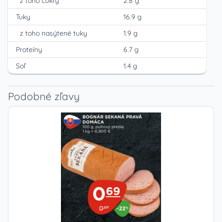
z toho cukry
2.8 g
Tuky
16.9 g
z toho nasýtené tuky
1.9 g
Proteíny
6.7 g
Soľ
1.4 g
Podobné zľavy