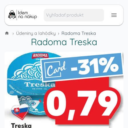
›
Údeniny a lahôdky
›
Radoma Treska
Radoma Treska