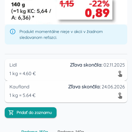
Produkt momentálne nieje v akcii v žiadnom
sledovanom reťazci.
Lidl
Zľava skončila:
02.11.2025
1
kg
=
4.60
€
Kaufland
Zľava skončila:
24.06.2026
1
kg
=
5.64
€
Pridať do zoznamu
Radoma, 150g
Radoma, 140g