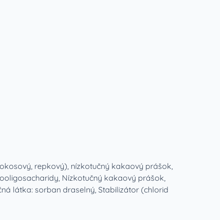
 (kokosový, repkový), nízkotučný kakaový prášok,
uktooligosacharidy, Nízkotučný kakaový prášok,
 látka: sorban draselný, Stabilizátor (chlorid