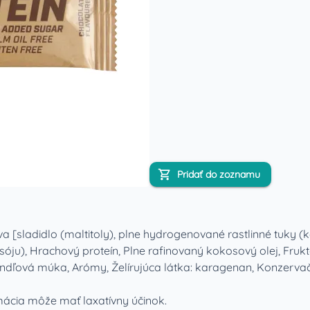
Pridať do zoznamu
eva [sladidlo (maltitoly), plne hydrogenované rastlinné tuky
 sóju), Hrachový proteín, Plne rafinovaný kokosový olej, Fr
ndľová múka, Arómy, Želírujúca látka: karagenan, Konzervačná
ia môže mať laxatívny účinok.