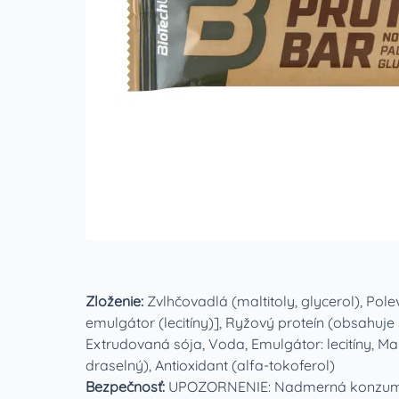
Zloženie:
Zvlhčovadlá (maltitoly, glycerol), Pol
emulgátor (lecitíny)], Ryžový proteín (obsahuje
Extrudovaná sója, Voda, Emulgátor: lecitíny, Ma
draselný), Antioxidant (alfa-tokoferol)
Bezpečnosť:
UPOZORNENIE: Nadmerná konzumác