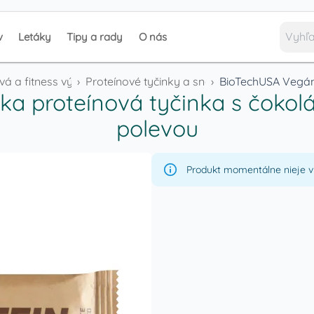
v
Letáky
Tipy a rady
O nás
vá a fitness výživa
›
Proteínové tyčinky a snacky
›
a proteínová tyčinka s čokolá
polevou
Produkt momentálne nieje v 