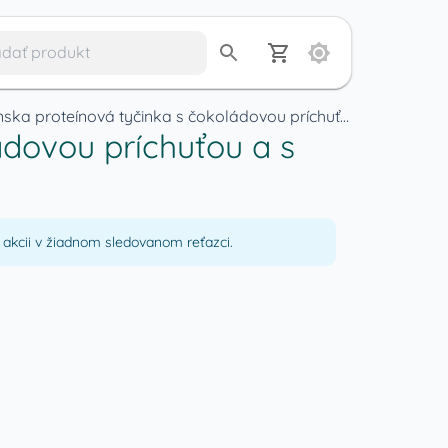
BioTechUSA Vegánska proteínová tyčinka s čokoládovou príchuťou a s polevou
dovou príchuťou a s
akcii v žiadnom sledovanom reťazci.