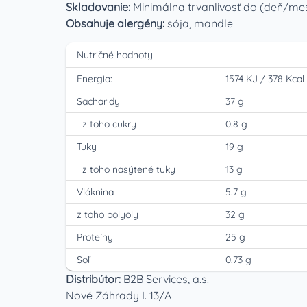
Skladovanie:
Minimálna trvanlivosť do (deň/mes
Obsahuje alergény:
sója, mandle
Nutričné hodnoty
Energia:
1574 KJ
/
378 Kcal
Sacharidy
37 g
z toho cukry
0.8 g
Tuky
19 g
z toho nasýtené tuky
13 g
Vláknina
5.7 g
z toho polyoly
32 g
Proteíny
25 g
Soľ
0.73 g
Distribútor:
B2B Services, a.s.
Nové Záhrady I. 13/A