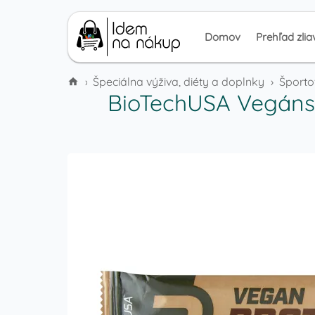
Domov
Prehľad zlia
›
Špeciálna výživa, diéty a doplnky stravy
›
Športo
BioTechUSA Vegánsk