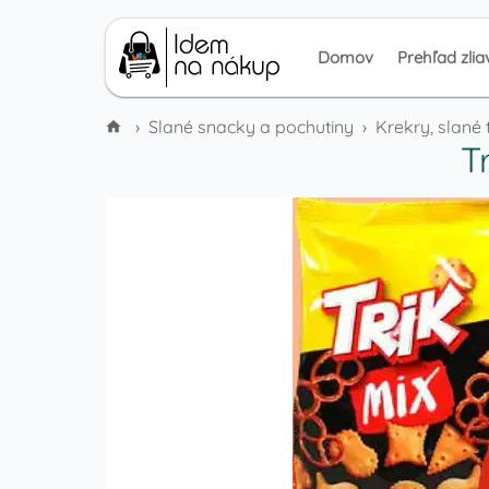
Domov
Prehľad zlia
›
Slané snacky a pochutiny
›
Krekry, slané 
T