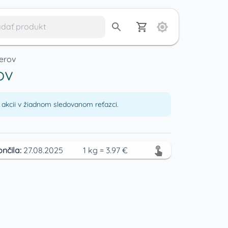
kerov
ov
akcii v žiadnom sledovanom reťazci.
ončila:
27.08.2025
1
kg
=
3.97
€