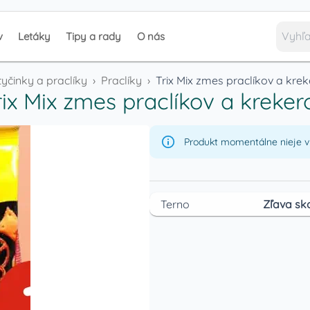
v
Letáky
Tipy a rady
O nás
tyčinky a praclíky
›
Praclíky
›
Trix Mix zmes praclíkov a kre
rix Mix zmes praclíkov a kreker
Produkt momentálne nieje v 
Terno
Zľava sk